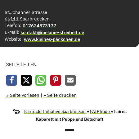
St.Johanner Strasse
66111 Saarbruecken
Telefon:
017624873177
E-Mail:
kontakt@melanie-streibelt.de
Website:
www.kleines-päckchen.de
SEITE TEILEN
» Seite vorlesen
|
» Seite drucken
Fairtrade Initiative Saarbrücken
»
FAIRtrade
» Faires
Kabarett mit Puppe und Botschaft