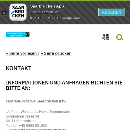
Saarbrücken App
ANSEHEN
Stadt Saarbrücken
KOSTENLOS - Bei Google Play
» Seite vorlesen
|
» Seite drucken
KONTAKT
INFORMATIONEN UND ANFRAGEN RICHTEN SIE
BITTE AN:
Fairtrade Initiative Saarbrücken (FIS)
c/o Peter Weichardt / Heike Zimmermann
Schumannstrasse 34
66111 Saarbrücken
Telefon: +49 6893 801855