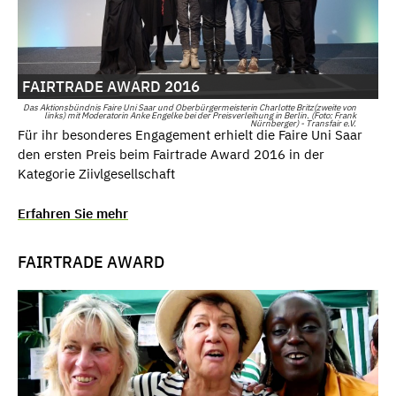
FAIRTRADE AWARD 2016
Das Aktionsbündnis Faire Uni Saar und Oberbürgermeisterin Charlotte Britz(zweite von
links) mit Moderatorin Anke Engelke bei der Preisverleihung in Berlin. (Foto: Frank
Nürnberger) - Transfair e.V.
Für ihr besonderes Engagement erhielt die Faire Uni Saar
den ersten Preis beim Fairtrade Award 2016 in der
Kategorie Ziivlgesellschaft
Erfahren Sie mehr
FAIRTRADE AWARD