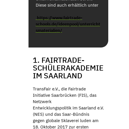
Diese sind auch erhältlich unter
https://www.fairtrade-
schools.de/ideenpool/unterricht
smaterialien/
1. FAIRTRADE-
SCHÜLERAKADEMIE
IM SAARLAND
TransFair e.V., die Fairtrade
Initiative Saarbrücken (FIS), das
Netzwerk
Entwicklungspolitik im Saarland e.V.
(NES) und das Saar-Bündnis
gegen globale Sklaverei luden am
18. Oktober 2017 zur ersten