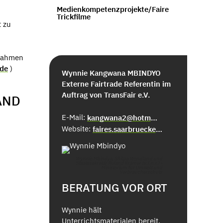
Medienkompetenzprojekte/Faire
Trickfilme
t zu
 nahmen
.de
)
Wynnie Kangwana MBINDYO
Externe Fairtrade Referentin im
Auftrag von TransFair e.V.
AND
E-Mail:
kangwana2@hotmail.com
Website:
faires.saarbruecken.de
Wynnie Mbindyo, Shilpa Wendland und
Staatssekretär Roland Krämer (v.l.n.r.) -
Ministerium für Umwelt und
Verbraucherschutz
BERATUNG VOR ORT
Wynnie hält
Unterrichtsmaterialen bereit.