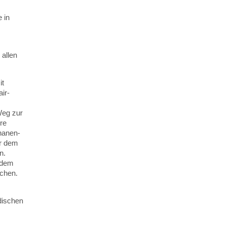
 in
 allen
it
ir-
Weg zur
re
nanen-
er dem
n.
 dem
uchen.
dischen