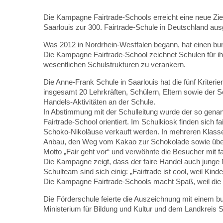
Die Kampagne Fairtrade-Schools erreicht eine neue Zi
Saarlouis zur 300. Fairtrade-Schule in Deutschland au
Was 2012 in Nordrhein-Westfalen begann, hat einen bu
Die Kampagne Fairtrade-School zeichnet Schulen für ihr
wesentlichen Schulstrukturen zu verankern.
Die Anne-Frank Schule in Saarlouis hat die fünf Kriterien
insgesamt 20 Lehrkräften, Schülern, Eltern sowie der S
Handels-Aktivitäten an der Schule.
In Abstimmung mit der Schulleitung wurde der so genan
Fairtrade-School orientiert. Im Schulkiosk finden sich 
Schoko-Nikoläuse verkauft werden. In mehreren Klassen
Anbau, den Weg vom Kakao zur Schokolade sowie über d
Motto „Fair geht vor“ und verwöhnte die Besucher mit f
Die Kampagne zeigt, dass der faire Handel auch jung
Schulteam sind sich einig: „Fairtrade ist cool, weil K
Die Kampagne Fairtrade-Schools macht Spaß, weil die 
Die Förderschule feierte die Auszeichnung mit einem
Ministerium für Bildung und Kultur und dem Landkreis S