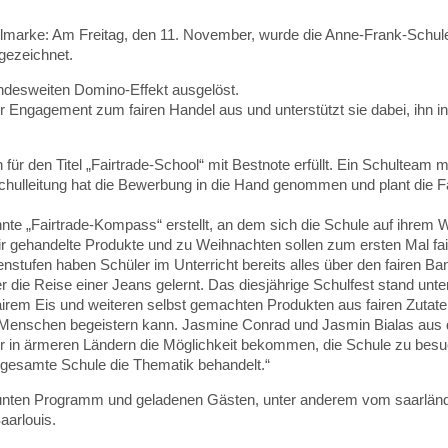
elmarke: Am Freitag, den 11. November, wurde die Anne-Frank-Schule
sgezeichnet.
ndesweiten Domino-Effekt ausgelöst.
 Engagement zum fairen Handel aus und unterstützt sie dabei, ihn in
 für den Titel „Fairtrade-School“ mit Bestnote erfüllt. Ein Schulteam m
chulleitung hat die Bewerbung in die Hand genommen und plant die Fa
nte „Fairtrade-Kompass“ erstellt, an dem sich die Schule auf ihrem 
fair gehandelte Produkte und zu Weihnachten sollen zum ersten Mal fai
stufen haben Schüler im Unterricht bereits alles über den fairen Ba
ie Reise einer Jeans gelernt. Das diesjährige Schulfest stand unt
airem Eis und weiteren selbst gemachten Produkten aus fairen Zutate
e Menschen begeistern kann. Jasmine Conrad und Jasmin Bialas aus
inder in ärmeren Ländern die Möglichkeit bekommen, die Schule zu bes
gesamte Schule die Thematik behandelt.“
 bunten Programm und geladenen Gästen, unter anderem vom saarlän
aarlouis.