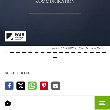
Best Practices 5 KOMMUNIKATION Folie - Diego Nunez
SEITE TEILEN
» Seite vorlesen
|
» Seite drucken